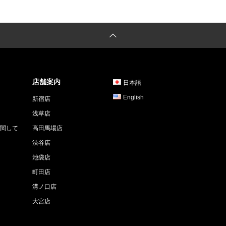
店舗案内
日本語
English
新宿店
浅草店
関して
高田馬場店
渋谷店
池袋店
町田店
溝ノ口店
大宮店