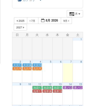
月
8月 2026
2025
7月
9月
2027
日
月
火
水
木
金
土
1
2
3
4
5
6
7
8
大宮17:00 close
大宮休業【ルートセット】
大宮18:30 open!
高田馬場17:00 close
高田馬場休業【ルートセット】
高田馬場18:30 open!
9
10
11
12
13
14
15
池袋17:00 close
池袋休業【ルートセット】
池袋18:30 open!
溝ノ口休業【ルートセット】
溝ノ口休業【ルートセッ
浅草17:00 close
浅草休業【ルートセット】
浅草18:30 open!