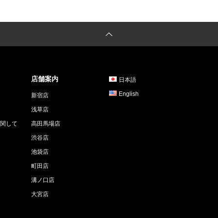
店舗案内
日本語
English
新宿店
浅草店
関して
高田馬場店
渋谷店
池袋店
町田店
溝ノ口店
大宮店