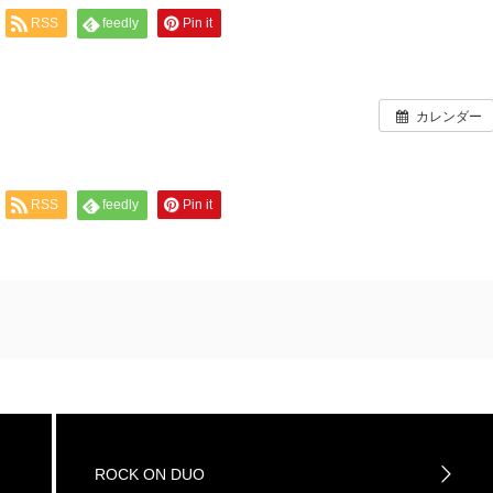
RSS
feedly
Pin it
カレンダー
RSS
feedly
Pin it
ROCK ON DUO